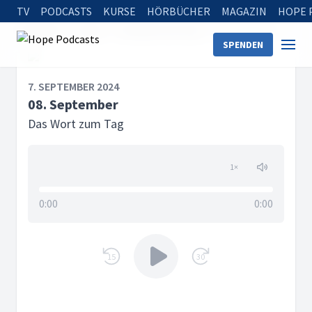
TV
PODCASTS
KURSE
HÖRBÜCHER
MAGAZIN
HOPE 
Startseite
Serien
Das Wort zum Tag
08. September
SPENDEN
7. SEPTEMBER 2024
08. September
Das Wort zum Tag
1
×
0:00
0:00
15
30