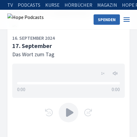
TV
PODCASTS
KURSE
HÖRBÜCHER
MAGAZIN
HOPE 
Startseite
Serien
Das Wort zum Tag
17. September
SPENDEN
16. SEPTEMBER 2024
17. September
Das Wort zum Tag
1
×
0:00
0:00
15
30