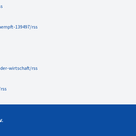
ss
aempft-139497/rss
der-wirtschaft/rss
rss
V.