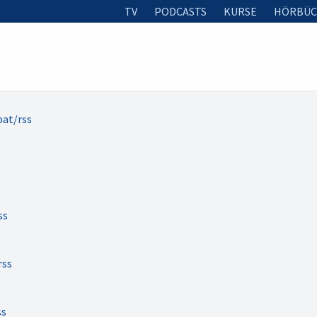
TV
PODCASTS
KURSE
HÖRBÜC
at/rss
ss
rss
ss