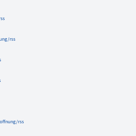
rss
rung/rss
s
s
offnung/rss