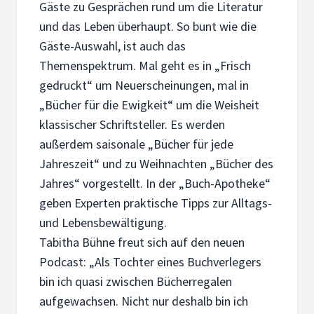
Gäste zu Gesprächen rund um die Literatur
und das Leben überhaupt. So bunt wie die
Gäste-Auswahl, ist auch das
4. MAI 2026
Themenspektrum. Mal geht es in „Frisch
Yasemin Lupo: Ausbrechen – mit der Kraft d
gedruckt“ um Neuerscheinungen, mal in
Wie Kreativität in Krisen trägt: Yasemin und Tom Lupo erzä
„Bücher für die Ewigkeit“ um die Weisheit
klassischer Schriftsteller. Es werden
außerdem saisonale „Bücher für jede
Jahreszeit“ und zu Weihnachten „Bücher des
Jahres“ vorgestellt. In der „Buch-Apotheke“
27. APRIL 2026
geben Experten praktische Tipps zur Alltags-
Dario Pizzano: Wird als Christ wirklich alles
und Lebensbewältigung.
Vom Partyleben zum Glauben – und zurück in die Dunkelheit:
Tabitha Bühne freut sich auf den neuen
Podcast: „Als Tochter eines Buchverlegers
bin ich quasi zwischen Bücherregalen
aufgewachsen. Nicht nur deshalb bin ich