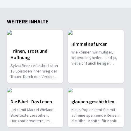
Matthias Huff: Gospel – Musik mit der Kraft
Gospel erzählt von Leid und Hoffnung: Matthias Huff zeigt,
WEITERE INHALTE
Himmel auf Erden
Tränen, Trost und
30. MÄRZ 2026
Wie können wir mutiger,
Hoffnung
liebevoller, heiler – und ja,
Leah Weigand: Das Gold in den Fugen – Poe
vielleicht auch heiliger
Sylvia Renz reflektiert über
Leah Weigand findet mit Poesie Trost in einer wankenden W
werden? Himmel auf Erden
13 Episoden ihren Weg der
ist mein persönliches
Trauer. Durch den Verlust
Audiotagebuch von der
ihrer Tochter stürzt sie
Suche nach dem guten
zunächst in ein tiefes Loch.
Leben & dem guten Gott: in
Doch mit der Zeit findet sie
Flüchtlingsheimen und
Heilung und entdeckt, wie
Die Bibel - Das Leben
glauben.geschichten.
Pferdeställen, in Tränen und
das Leben trotzdem
im Tanz, in der Stille, den
Jetzt mit Marcel Wieland.
23. MÄRZ 2026
Klaus Popa nimmt Sie mit
weitergehen kann.
Scherben und in den
Bibeltexte verstehen,
auf eine spannende Reise in
Roland Werner: Lernen von den frühen Chri
wunderbaren Menschen,
Horizont erweitern, im
die Bibel. Kapitel für Kapitel
Was machte die ersten Christen so wirksam? Dr. Dr. Roland
die mir jeden Tag
Glauben wachsen. Die
werden die Geschichten
begegnen.