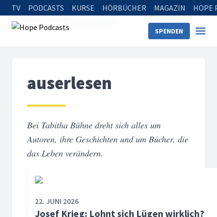
TV
PODCASTS
KURSE
HÖRBÜCHER
MAGAZIN
HOPE 
Startseite
Serien
auserlesen
SPENDEN
auserlesen
Bei Tabitha Bühne dreht sich alles um
Autoren, ihre Geschichten und um Bücher, die
das Leben verändern.
22. JUNI 2026
Josef Krieg: Lohnt sich Lügen wirklich?