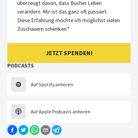
überzeugt davon, dass Bücher Leben
verändern. Mir ist das ganz oft passiert.
20. APRIL 2026
Ana Hoffmeister: Future Family – Familie n
Diese Erfahrung möchte ich möglichst vielen
Familien leben am Limit. Ana Hoffmeister zeigt, warum alt
Zuschauern schenken.“
JETZT SPENDEN!
PODCASTS
13. APRIL 2026
Julia Buch: Zwischen Traum und Trauma – w
Auf Spotify anhören
Wenn Musik trägt, wo Worte fehlen: Julia Buchs Weg durch
Auf Apple Podcasts anhören
6. APRIL 2026