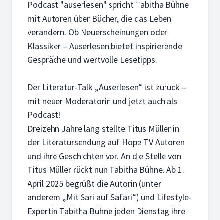
Podcast "auserlesen" spricht Tabitha Bühne
mit Autoren über Bücher, die das Leben
verändern. Ob Neuerscheinungen oder
Klassiker – Auserlesen bietet inspirierende
Gespräche und wertvolle Lesetipps.
18. MAI 2026
Karl-Dietmar Plentz: Mit Laib und Seele – 
Der Literatur-Talk „Auserlesen“ ist zurück –
Brot ist mehr als ein Grundnahrungsmittel. Bäcker Karl-Die
mit neuer Moderatorin und jetzt auch als
Podcast!
Dreizehn Jahre lang stellte Titus Müller in
der Literatursendung auf Hope TV Autoren
und ihre Geschichten vor. An die Stelle von
11. MAI 2026
Titus Müller rückt nun Tabitha Bühne. Ab 1.
Dr. Arne Hofmann: Traumatherapie – Laste
April 2025 begrüßt die Autorin (unter
Trauma verstehen: Dr. Arne Hofmann erklärt, wie belastend
anderem „Mit Sari auf Safari“) und Lifestyle-
Expertin Tabitha Bühne jeden Dienstag ihre