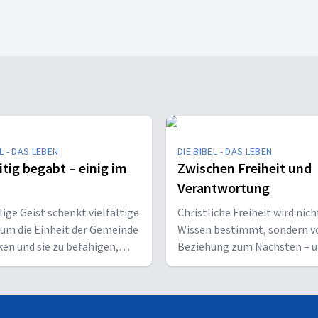
L - DAS LEBEN
DIE BIBEL - DAS LEBEN
itig begabt – einig im
Zwischen Freiheit und
Verantwortung
lige Geist schenkt vielfältige
Christliche Freiheit wird nic
um die Einheit der Gemeinde
Wissen bestimmt, sondern v
ken und sie zu befähigen,
Beziehung zum Nächsten – 
s vor den Menschen zu
Ziel, Gott zu ehren.
en.