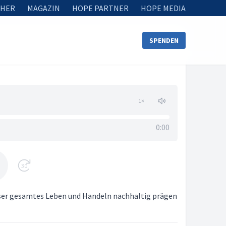
HER
MAGAZIN
HOPE PARTNER
HOPE MEDIA
SPENDEN
1
×
0:00
30
unser gesamtes Leben und Handeln nachhaltig prägen