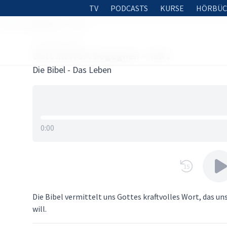
TV
PODCASTS
KURSE
HÖRBÜC
m Wort begegnen – Teil 1
18. APRIL 2026
Gott im Wort begegnen – Teil 1
Die Bibel - Das Leben
0:00
15
Die Bibel vermittelt uns Gottes kraftvolles Wort, das 
will.