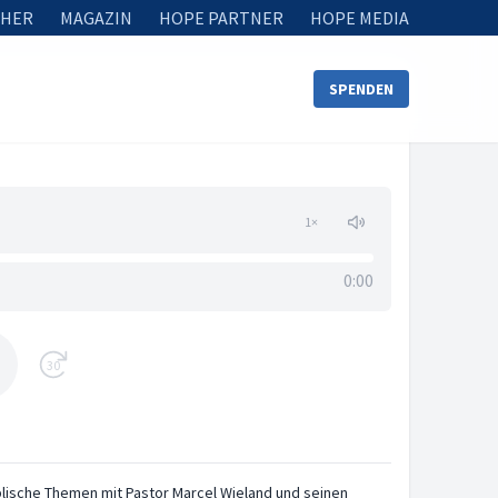
HER
MAGAZIN
HOPE PARTNER
HOPE MEDIA
SPENDEN
1
×
0:00
30
blische Themen mit Pastor Marcel Wieland und seinen