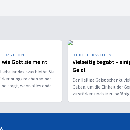
L - DAS LEBEN
DIE BIBEL - DAS LEBEN
, wie Gott sie meint
Vielseitig begabt – eini
Geist
Liebe ist das, was bleibt. Sie
 Erkennungszeichen seiner
Der Heilige Geist schenkt vie
und trägt, wenn alles andere
Gaben, um die Einheit der G
.
zu stärken und sie zu befähig
Christus vor den Menschen z
bekennen.
V.