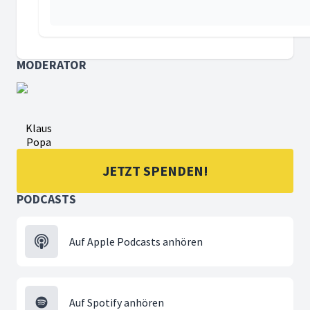
MODERATOR
28. JANUAR 2025
Hoschea, Israels letzter König (278)
Asa herrscht 16 Jahre als König in Juda. Er folgt dem Beisp
Klaus
Popa
JETZT SPENDEN!
PODCASTS
21. JANUAR 2025
Wegführung Israels nach Assur (277)
In Israel folgen fünf Könige aufeinander - Secharja, Schal
Auf Apple Podcasts anhören
Auf Spotify anhören