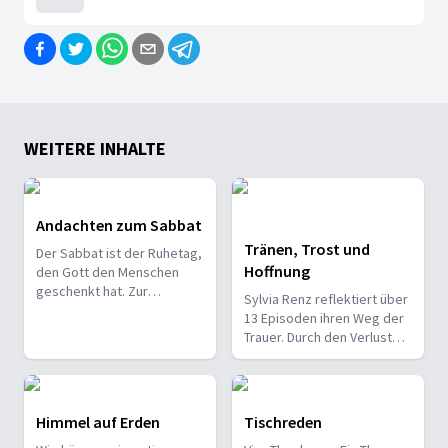
14. JANUAR 2025
Krieg zwischen Juda und Israel (276)
Amazja wird König im Königreich Juda und lebt, wie sein V
WEITERE INHALTE
Andachten zum Sabbat
7. JANUAR 2025
Tränen, Trost und
Der Sabbat ist der Ruhetag,
Die Begegnung zwischen dem Propheten Eli
Hoffnung
den Gott den Menschen
Joahas und Joasch werden nacheinander Könige Israel. Wie
geschenkt hat. Zur
Sylvia Renz reflektiert über
Einstimmung auf den
13 Episoden ihren Weg der
Sabbat hören Sie eine
Trauer. Durch den Verlust
kurze Andacht.
ihrer Tochter stürzt sie
zunächst in ein tiefes Loch.
Doch mit der Zeit findet sie
Heilung und entdeckt, wie
Himmel auf Erden
Tischreden
17. DEZEMBER 2024
das Leben trotzdem