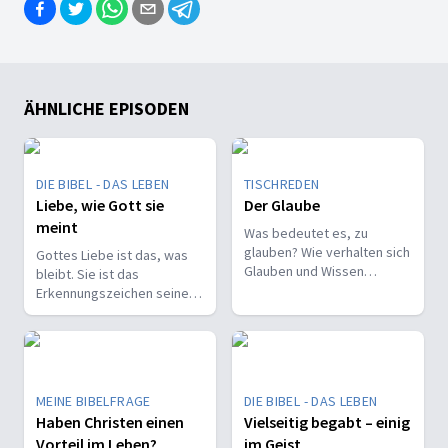
ÄHNLICHE EPISODEN
DIE BIBEL - DAS LEBEN
TISCHREDEN
Liebe, wie Gott sie
Der Glaube
meint
Was bedeutet es, zu
glauben? Wie verhalten sich
Gottes Liebe ist das, was
Glauben und Wissen
bleibt. Sie ist das
zueinander? Ist der Glaube
Erkennungszeichen seiner
ein Geschenk oder eine
Kinder und trägt, wenn alles
Entscheidung?
andere vergeht.
MEINE BIBELFRAGE
DIE BIBEL - DAS LEBEN
Haben Christen einen
Vielseitig begabt – einig
Vorteil im Leben?
im Geist