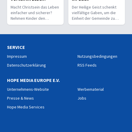
Macht Christsein das Leben
Der Heilige Geist schenkt
einfacher und sicherer?
vielfältige Gaben, um die
Nehmen Kinder den
Einheit der Gemeinde zu
Glauben leichter an als
stärken und sie zu
Erwachsene?
befähigen, Christus vor den
Menschen zu bekennen.
SERVICE
Impressum
Nutzungsbedingungen
Datenschutzerklärung
RSS Feeds
HOPE MEDIA EUROPE E.V.
Unternehmens-Website
Werbematerial
Presse & News
Jobs
Hope Media Services