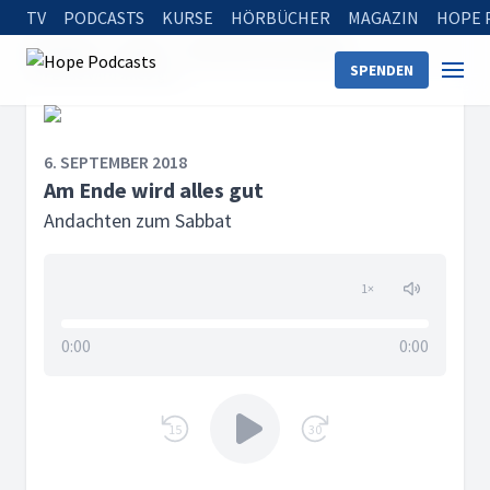
TV
PODCASTS
KURSE
HÖRBÜCHER
MAGAZIN
HOPE 
Startseite
Serien
Andachten zum Sabbat
SPENDEN
Am Ende wird alles gut
6. SEPTEMBER 2018
Am Ende wird alles gut
Andachten zum Sabbat
1
×
0:00
0:00
15
30