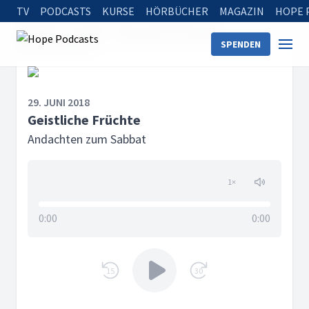
TV
PODCASTS
KURSE
HÖRBÜCHER
MAGAZIN
HOPE 
Startseite
Serien
Andachten zum Sabbat
SPENDEN
Geistliche Früchte
29. JUNI 2018
Geistliche Früchte
Andachten zum Sabbat
1
×
0:00
0:00
15
30