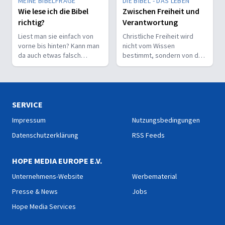
MEINE BIBELFRAGE
DIE BIBEL - DAS LEBEN
Wie lese ich die Bibel
Zwischen Freiheit und
richtig?
Verantwortung
Liest man sie einfach von
Christliche Freiheit wird
vorne bis hinten? Kann man
nicht vom Wissen
da auch etwas falsch
bestimmt, sondern von der
machen? Wie interpretiert
Beziehung zum Nächsten –
man sie richtig?
und vom Ziel, Gott zu ehren.
SERVICE
Impressum
Nutzungsbedingungen
Datenschutzerklärung
RSS Feeds
HOPE MEDIA EUROPE E.V.
Unternehmens-Website
Werbematerial
Presse & News
Jobs
Hope Media Services