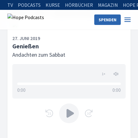
TV
PODCASTS
KURSE
HÖRBÜCHER
MAGAZIN
HOPE 
Startseite
Serien
Andachten zum Sabbat
Genießen
SPENDEN
27. JUNI 2019
Genießen
Andachten zum Sabbat
1
×
0:00
0:00
15
30