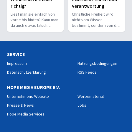
richtig?
Verantwortung
Liest man sie einfach von
Christliche Freiheit wird
vorne bis hinten? Kann man
nicht vom Wissen
da auch etwas falsch
bestimmt, sondern von der
machen? Wie interpretiert
Beziehung zum Nächsten –
man sie richtig?
und vom Ziel, Gott zu ehren.
SERVICE
Impressum
Nutzungsbedingungen
Datenschutzerklärung
RSS Feeds
HOPE MEDIA EUROPE E.V.
Unternehmens-Website
Werbematerial
Presse & News
Jobs
Hope Media Services