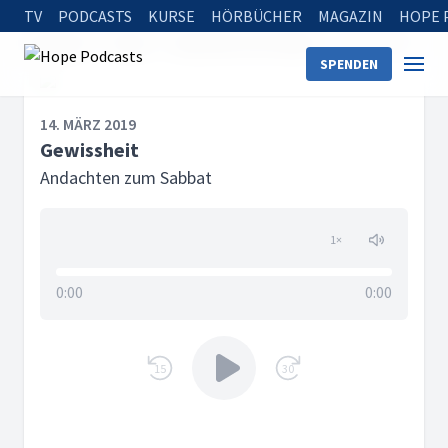
TV
PODCASTS
KURSE
HÖRBÜCHER
MAGAZIN
HOPE 
Startseite
Serien
Andachten zum Sabbat
Gewissheit
SPENDEN
14. MÄRZ 2019
Gewissheit
Andachten zum Sabbat
1
×
0:00
0:00
15
30