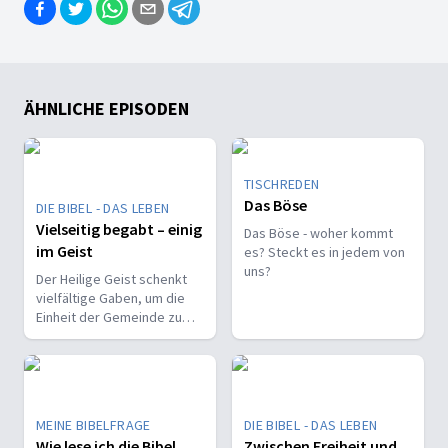
ÄHNLICHE EPISODEN
TISCHREDEN
Das Böse
DIE BIBEL - DAS LEBEN
Vielseitig begabt – einig
Das Böse - woher kommt
im Geist
es? Steckt es in jedem von
uns?
Der Heilige Geist schenkt
vielfältige Gaben, um die
Einheit der Gemeinde zu
stärken und sie zu
befähigen, Christus vor den
Menschen zu bekennen.
MEINE BIBELFRAGE
DIE BIBEL - DAS LEBEN
Wie lese ich die Bibel
Zwischen Freiheit und