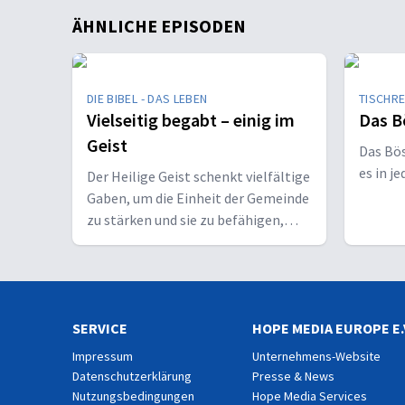
ÄHNLICHE EPISODEN
DIE BIBEL - DAS LEBEN
TISCHR
Vielseitig begabt – einig im
Das B
Geist
Das Bö
es in j
Der Heilige Geist schenkt vielfältige
Gaben, um die Einheit der Gemeinde
zu stärken und sie zu befähigen,
Christus vor den Menschen zu
bekennen.
SERVICE
HOPE MEDIA EUROPE E.
Impressum
Unternehmens-Website
Datenschutzerklärung
Presse & News
Nutzungsbedingungen
Hope Media Services