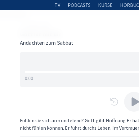
TV
PODCASTS
KURSE
HÖRBÜC
t ist mit dir
11. APRIL 2019
Gott ist mit dir
Andachten zum Sabbat
0:00
15
Fühlen sie sich arm und elend? Gott gibt Hoffnung.Er hat 
nicht fühlen können. Er führt durchs Leben. Im Vertraue