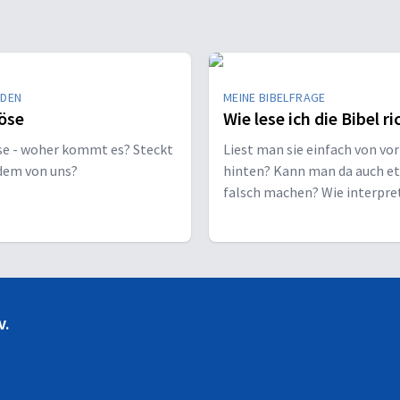
EDEN
MEINE BIBELFRAGE
öse
Wie lese ich die Bibel ri
se - woher kommt es? Steckt
Liest man sie einfach von vor
edem von uns?
hinten? Kann man da auch e
falsch machen? Wie interpre
man sie richtig?
V.