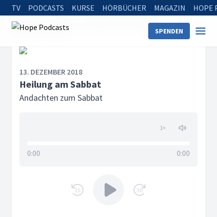
TV
PODCASTS
KURSE
HÖRBÜCHER
MAGAZIN
HOPE 
Startseite
Serien
Andachten zum Sabbat
SPENDEN
Heilung am Sabbat
13. DEZEMBER 2018
Heilung am Sabbat
Andachten zum Sabbat
1
×
0:00
0:00
15
30