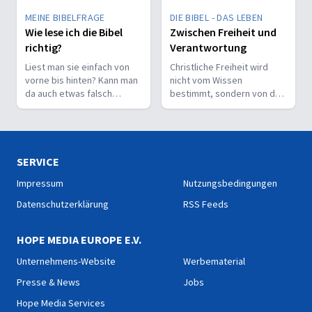
MEINE BIBELFRAGE
DIE BIBEL - DAS LEBEN
Wie lese ich die Bibel
Zwischen Freiheit und
richtig?
Verantwortung
Liest man sie einfach von
Christliche Freiheit wird
vorne bis hinten? Kann man
nicht vom Wissen
da auch etwas falsch
bestimmt, sondern von der
machen? Wie interpretiert
Beziehung zum Nächsten –
man sie richtig?
und vom Ziel, Gott zu ehren.
SERVICE
Impressum
Nutzungsbedingungen
Datenschutzerklärung
RSS Feeds
HOPE MEDIA EUROPE E.V.
Unternehmens-Website
Werbematerial
Presse & News
Jobs
Hope Media Services