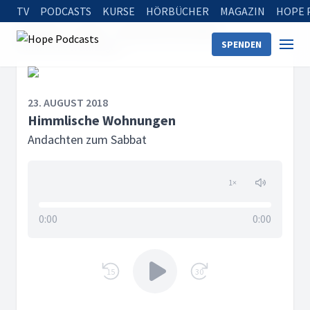
TV
PODCASTS
KURSE
HÖRBÜCHER
MAGAZIN
HOPE 
Startseite
Serien
Andachten zum Sabbat
SPENDEN
Himmlische Wohnungen
23. AUGUST 2018
Himmlische Wohnungen
Andachten zum Sabbat
1
×
0:00
0:00
15
30