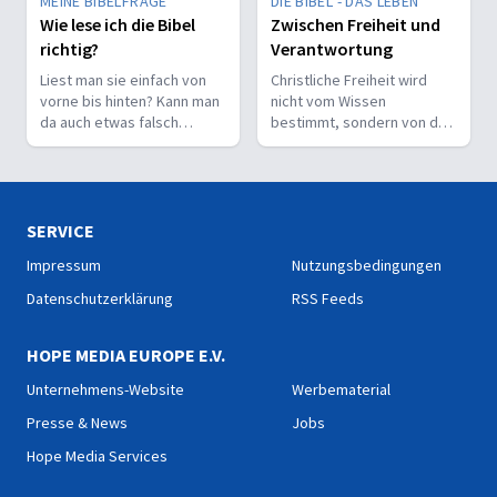
MEINE BIBELFRAGE
DIE BIBEL - DAS LEBEN
Wie lese ich die Bibel
Zwischen Freiheit und
richtig?
Verantwortung
Liest man sie einfach von
Christliche Freiheit wird
vorne bis hinten? Kann man
nicht vom Wissen
da auch etwas falsch
bestimmt, sondern von der
machen? Wie interpretiert
Beziehung zum Nächsten –
man sie richtig?
und vom Ziel, Gott zu ehren.
SERVICE
Impressum
Nutzungsbedingungen
Datenschutzerklärung
RSS Feeds
HOPE MEDIA EUROPE E.V.
Unternehmens-Website
Werbematerial
Presse & News
Jobs
Hope Media Services