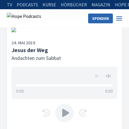
TV
PODCASTS
KURSE
HÖRBÜCHER
MAGAZIN
HOPE 
Startseite
Serien
Andachten zum Sabbat
SPENDEN
Jesus der Weg
24. MAI 2019
Jesus der Weg
Andachten zum Sabbat
1
×
0:00
0:00
15
30