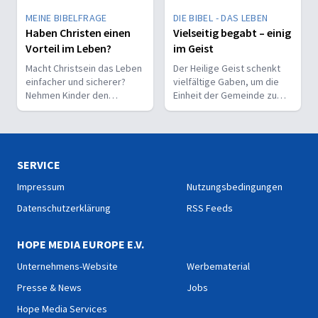
MEINE BIBELFRAGE
DIE BIBEL - DAS LEBEN
Haben Christen einen
Vielseitig begabt – einig
Vorteil im Leben?
im Geist
Macht Christsein das Leben
Der Heilige Geist schenkt
einfacher und sicherer?
vielfältige Gaben, um die
Nehmen Kinder den
Einheit der Gemeinde zu
Glauben leichter an als
stärken und sie zu
Erwachsene?
befähigen, Christus vor den
Menschen zu bekennen.
SERVICE
Impressum
Nutzungsbedingungen
Datenschutzerklärung
RSS Feeds
HOPE MEDIA EUROPE E.V.
Unternehmens-Website
Werbematerial
Presse & News
Jobs
Hope Media Services