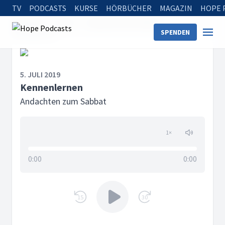
TV
PODCASTS
KURSE
HÖRBÜCHER
MAGAZIN
HOPE 
Startseite
Serien
Andachten zum Sabbat
SPENDEN
Kennenlernen
5. JULI 2019
Kennenlernen
Andachten zum Sabbat
1
×
0:00
0:00
15
30