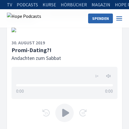
TV
PODCASTS
KURSE
HÖRBÜCHER
MAGAZIN
HOPE 
Startseite
Serien
Andachten zum Sabbat
SPENDEN
Promi-Dating?!
30. AUGUST 2019
Promi-Dating?!
Andachten zum Sabbat
1
×
0:00
0:00
15
30