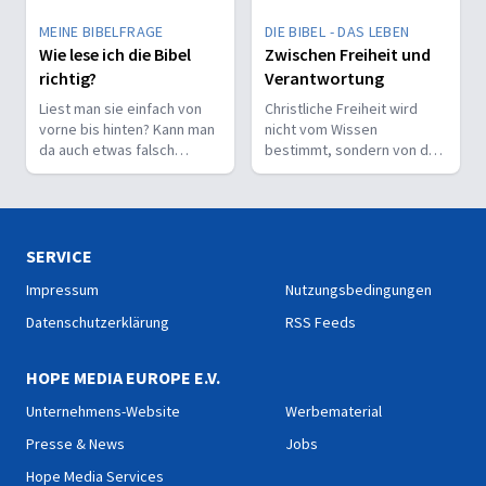
MEINE BIBELFRAGE
DIE BIBEL - DAS LEBEN
Wie lese ich die Bibel
Zwischen Freiheit und
richtig?
Verantwortung
Liest man sie einfach von
Christliche Freiheit wird
vorne bis hinten? Kann man
nicht vom Wissen
da auch etwas falsch
bestimmt, sondern von der
machen? Wie interpretiert
Beziehung zum Nächsten –
man sie richtig?
und vom Ziel, Gott zu ehren.
SERVICE
Impressum
Nutzungsbedingungen
Datenschutzerklärung
RSS Feeds
HOPE MEDIA EUROPE E.V.
Unternehmens-Website
Werbematerial
Presse & News
Jobs
Hope Media Services