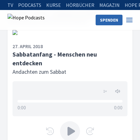
TV
PODCASTS
KURSE
HÖRBÜCHER
MAGAZIN
HOPE 
Startseite
Serien
Andachten zum Sabbat
SPENDEN
Sabbatanfang - Menschen neu entdecken
27. APRIL 2018
Sabbatanfang - Menschen neu
entdecken
Andachten zum Sabbat
1
×
0:00
0:00
15
30