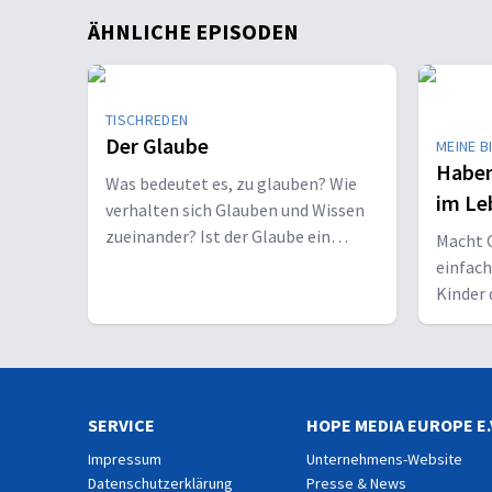
ÄHNLICHE EPISODEN
TISCHREDEN
Der Glaube
MEINE B
Haben
Was bedeutet es, zu glauben? Wie
im Le
verhalten sich Glauben und Wissen
zueinander? Ist der Glaube ein
Macht C
Geschenk oder eine Entscheidung?
einfac
Kinder 
Erwach
SERVICE
HOPE MEDIA EUROPE E.
Impressum
Unternehmens-Website
Datenschutzerklärung
Presse & News