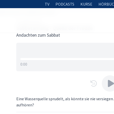
TV
PODCASTS
KURSE
HÖRBÜC
bbatanfang - Quelle der Freude
20. APRIL 2018
Sabbatanfang - Quelle der Freude
Andachten zum Sabbat
0:00
15
Eine Wasserquelle sprudelt, als könnte sie nie versiegen.
aufhören?