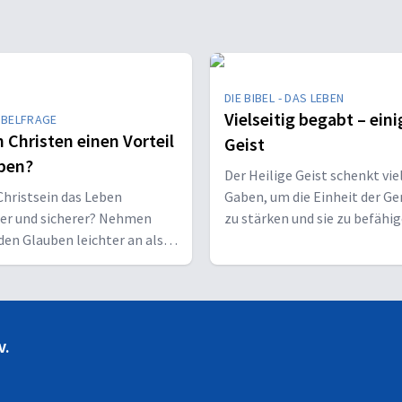
DIE BIBEL - DAS LEBEN
Vielseitig begabt – eini
IBELFRAGE
 Christen einen Vorteil
Geist
ben?
Der Heilige Geist schenkt vie
hristsein das Leben
Gaben, um die Einheit der G
her und sicherer? Nehmen
zu stärken und sie zu befähig
den Glauben leichter an als
Christus vor den Menschen z
sene?
bekennen.
V.