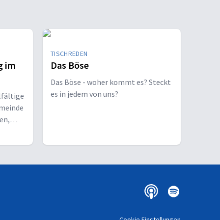
TISCHREDEN
g im
Das Böse
Das Böse - woher kommt es? Steckt
es in jedem von uns?
lfältige
emeinde
en,
u
Cookie Einstellungen