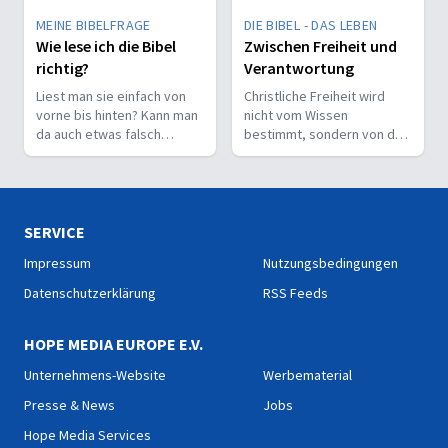
MEINE BIBELFRAGE
DIE BIBEL - DAS LEBEN
Wie lese ich die Bibel
Zwischen Freiheit und
richtig?
Verantwortung
Liest man sie einfach von
Christliche Freiheit wird
vorne bis hinten? Kann man
nicht vom Wissen
da auch etwas falsch
bestimmt, sondern von der
machen? Wie interpretiert
Beziehung zum Nächsten –
man sie richtig?
und vom Ziel, Gott zu ehren.
SERVICE
Impressum
Nutzungsbedingungen
Datenschutzerklärung
RSS Feeds
HOPE MEDIA EUROPE E.V.
Unternehmens-Website
Werbematerial
Presse & News
Jobs
Hope Media Services