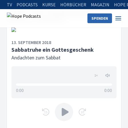
TV
PODCASTS
KURSE
HÖRBÜCHER
MAGAZIN
HOPE 
Startseite
Serien
Andachten zum Sabbat
SPENDEN
Sabbatruhe ein Gottesgeschenk
13. SEPTEMBER 2018
Sabbatruhe ein Gottesgeschenk
Andachten zum Sabbat
1
×
0:00
0:00
15
30