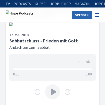
TV
PODCASTS
KURSE
HÖRBÜCHER
MAGAZIN
HOPE 
Startseite
Serien
Andachten zum Sabbat
SPENDEN
Sabbatschluss - Frieden mit Gott
12. MAI 2018
Sabbatschluss - Frieden mit Gott
Andachten zum Sabbat
1
×
0:00
0:00
15
30