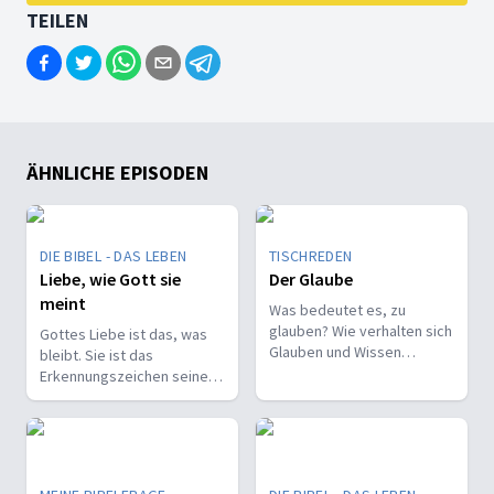
TEILEN
ÄHNLICHE EPISODEN
DIE BIBEL - DAS LEBEN
TISCHREDEN
Liebe, wie Gott sie
Der Glaube
meint
Was bedeutet es, zu
glauben? Wie verhalten sich
Gottes Liebe ist das, was
Glauben und Wissen
bleibt. Sie ist das
zueinander? Ist der Glaube
Erkennungszeichen seiner
ein Geschenk oder eine
Kinder und trägt, wenn alles
Entscheidung?
andere vergeht.