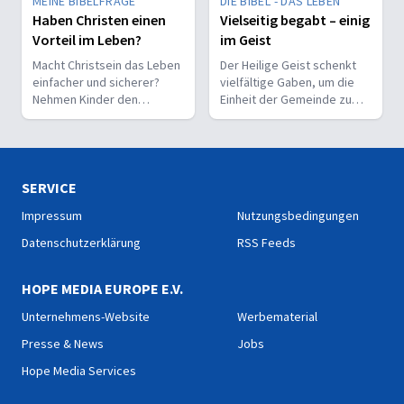
MEINE BIBELFRAGE
DIE BIBEL - DAS LEBEN
Haben Christen einen
Vielseitig begabt – einig
Vorteil im Leben?
im Geist
Macht Christsein das Leben
Der Heilige Geist schenkt
einfacher und sicherer?
vielfältige Gaben, um die
Nehmen Kinder den
Einheit der Gemeinde zu
Glauben leichter an als
stärken und sie zu
Erwachsene?
befähigen, Christus vor den
Menschen zu bekennen.
SERVICE
Impressum
Nutzungsbedingungen
Datenschutzerklärung
RSS Feeds
HOPE MEDIA EUROPE E.V.
Unternehmens-Website
Werbematerial
Presse & News
Jobs
Hope Media Services