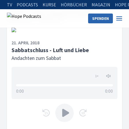
TV
PODCASTS
KURSE
HÖRBÜCHER
MAGAZIN
HOPE 
Startseite
Serien
Andachten zum Sabbat
SPENDEN
Sabbatschluss - Luft und Liebe
21. APRIL 2018
Sabbatschluss - Luft und Liebe
Andachten zum Sabbat
1
×
0:00
0:00
15
30