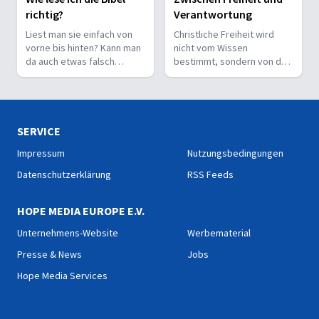
richtig?
Verantwortung
Liest man sie einfach von
Christliche Freiheit wird
vorne bis hinten? Kann man
nicht vom Wissen
da auch etwas falsch
bestimmt, sondern von der
machen? Wie interpretiert
Beziehung zum Nächsten –
man sie richtig?
und vom Ziel, Gott zu ehren.
SERVICE
Impressum
Nutzungsbedingungen
Datenschutzerklärung
RSS Feeds
HOPE MEDIA EUROPE E.V.
Unternehmens-Website
Werbematerial
Presse & News
Jobs
Hope Media Services