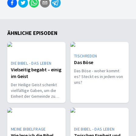
ÄHNLICHE EPISODEN
TISCHREDEN
Das Böse
DIE BIBEL - DAS LEBEN
Vielseitig begabt – einig
Das Böse - woher kommt
im Geist
es? Steckt es in jedem von
uns?
Der Heilige Geist schenkt
vielfältige Gaben, um die
Einheit der Gemeinde zu
stärken und sie zu
befähigen, Christus vor den
Menschen zu bekennen.
MEINE BIBELFRAGE
DIE BIBEL - DAS LEBEN
Wie lese ich die Bibel
Zwischen Freiheit und