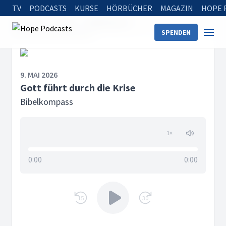
TV
PODCASTS
KURSE
HÖRBÜCHER
MAGAZIN
HOPE 
Startseite
Serien
Bibelkompass
SPENDEN
Gott führt durch die Krise
9. MAI 2026
Gott führt durch die Krise
Bibelkompass
1
×
0:00
0:00
15
30