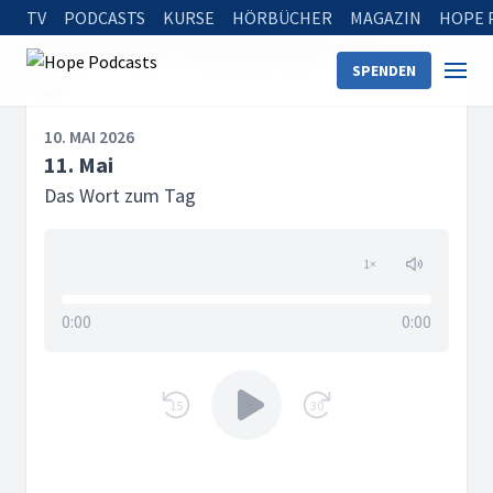
TV
PODCASTS
KURSE
HÖRBÜCHER
MAGAZIN
HOPE 
Startseite
Serien
Das Wort zum Tag
11. Mai
SPENDEN
10. MAI 2026
11. Mai
Das Wort zum Tag
1
×
0:00
0:00
15
30