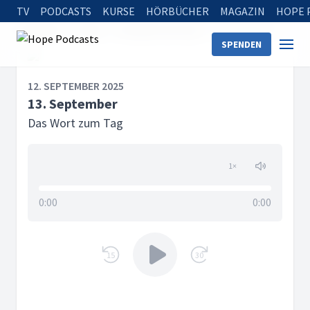
TV
PODCASTS
KURSE
HÖRBÜCHER
MAGAZIN
HOPE 
Startseite
Serien
Das Wort zum Tag
13. September
SPENDEN
12. SEPTEMBER 2025
13. September
Das Wort zum Tag
1
×
0:00
0:00
15
30