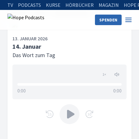
TV
PODCASTS
KURSE
HÖRBÜCHER
MAGAZIN
HOPE 
Startseite
Serien
Das Wort zum Tag
14. Januar
SPENDEN
13. JANUAR 2026
14. Januar
Das Wort zum Tag
1
×
0:00
0:00
15
30