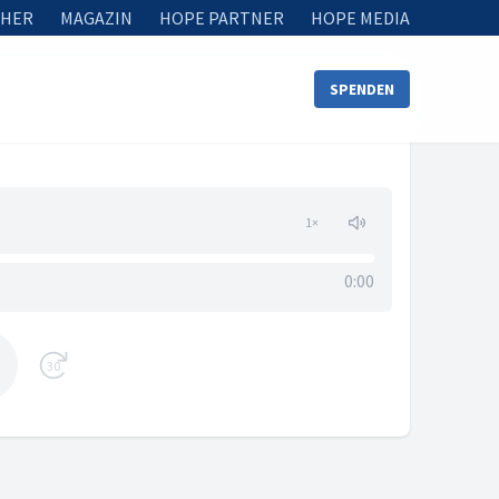
HER
MAGAZIN
HOPE PARTNER
HOPE MEDIA
SPENDEN
1
×
0:00
30