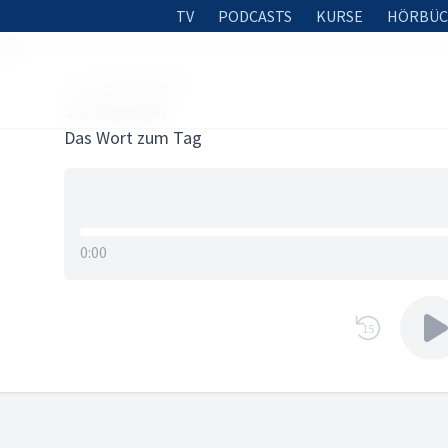
TV
PODCASTS
KURSE
HÖRBÜC
ober
13. OKTOBER 2025
14. Oktober
Das Wort zum Tag
0:00
15