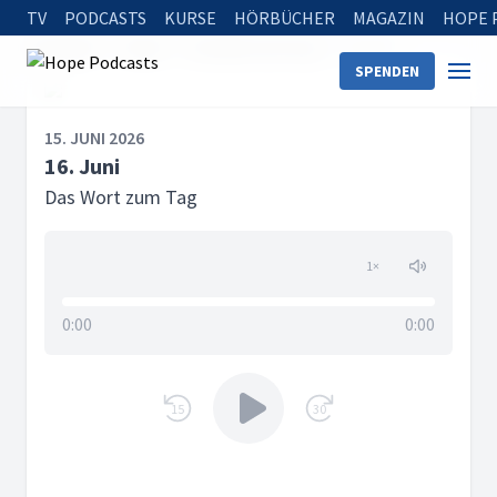
TV
PODCASTS
KURSE
HÖRBÜCHER
MAGAZIN
HOPE 
Startseite
Serien
Das Wort zum Tag
16. Juni
SPENDEN
15. JUNI 2026
16. Juni
Das Wort zum Tag
1
×
0:00
0:00
15
30