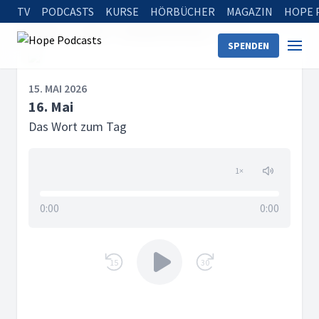
TV
PODCASTS
KURSE
HÖRBÜCHER
MAGAZIN
HOPE 
Startseite
Serien
Das Wort zum Tag
16. Mai
SPENDEN
15. MAI 2026
16. Mai
Das Wort zum Tag
1
×
0:00
0:00
15
30