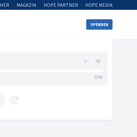
HER
MAGAZIN
HOPE PARTNER
HOPE MEDIA
SPENDEN
1
×
0:00
30