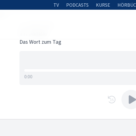
TV
PODCASTS
KURSE
HÖRBÜC
uar
16. JANUAR 2025
17. Januar
Das Wort zum Tag
0:00
15