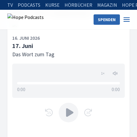
TV
PODCASTS
KURSE
HÖRBÜCHER
MAGAZIN
HOPE 
Startseite
Serien
Das Wort zum Tag
17. Juni
SPENDEN
16. JUNI 2026
17. Juni
Das Wort zum Tag
1
×
0:00
0:00
15
30