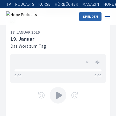
TV
PODCASTS
KURSE
HÖRBÜCHER
MAGAZIN
HOPE 
Startseite
Serien
Das Wort zum Tag
19. Januar
SPENDEN
18. JANUAR 2026
19. Januar
Das Wort zum Tag
1
×
0:00
0:00
15
30