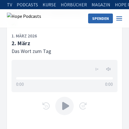
TV
PODCASTS
KURSE
HÖRBÜCHER
MAGAZIN
HOPE 
Startseite
Serien
Das Wort zum Tag
2. März
SPENDEN
1. MÄRZ 2026
2. März
Das Wort zum Tag
1
×
0:00
0:00
15
30