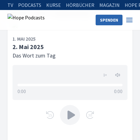
TV
PODCASTS
KURSE
HÖRBÜCHER
MAGAZIN
HOPE 
Startseite
Serien
Das Wort zum Tag
2. Mai 2025
SPENDEN
1. MAI 2025
2. Mai 2025
Das Wort zum Tag
1
×
0:00
0:00
15
30