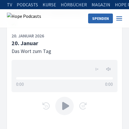
TV
PODCASTS
KURSE
HÖRBÜCHER
MAGAZIN
HOPE 
Startseite
Serien
Das Wort zum Tag
20. Januar
SPENDEN
20. JANUAR 2026
20. Januar
Das Wort zum Tag
1
×
0:00
0:00
15
30