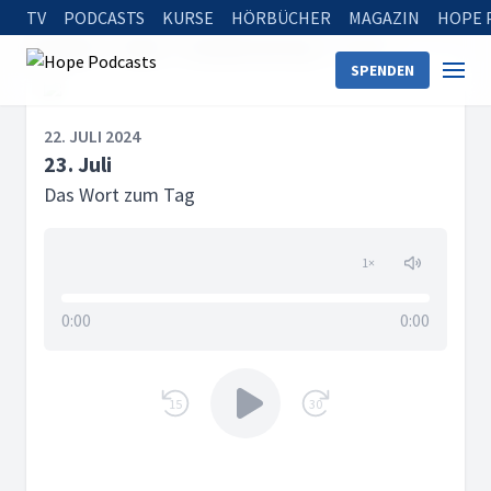
TV
PODCASTS
KURSE
HÖRBÜCHER
MAGAZIN
HOPE 
Startseite
Serien
Das Wort zum Tag
23. Juli
SPENDEN
22. JULI 2024
23. Juli
Das Wort zum Tag
1
×
0:00
0:00
15
30