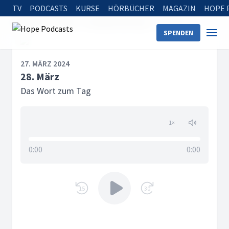
TV
PODCASTS
KURSE
HÖRBÜCHER
MAGAZIN
HOPE 
Startseite
Serien
Das Wort zum Tag
28. März
SPENDEN
27. MÄRZ 2024
28. März
Das Wort zum Tag
1
×
0:00
0:00
15
30