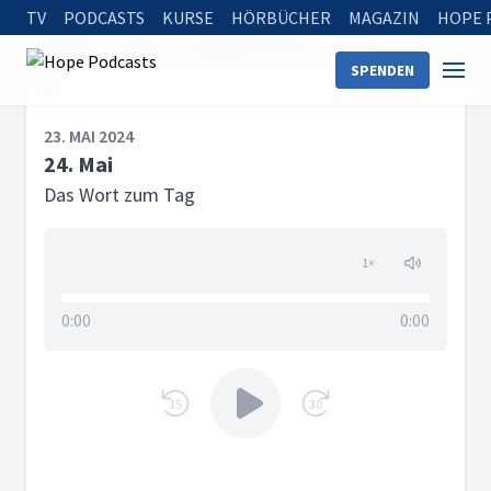
TV
PODCASTS
KURSE
HÖRBÜCHER
MAGAZIN
HOPE 
Startseite
Serien
Das Wort zum Tag
24. Mai
SPENDEN
23. MAI 2024
24. Mai
Das Wort zum Tag
1
×
0:00
0:00
15
30