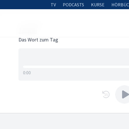
TV
PODCASTS
KURSE
HÖRBÜC
27. MAI 2024
28. Mai
Das Wort zum Tag
0:00
15