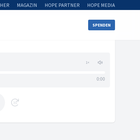
HER
MAGAZIN
HOPE PARTNER
HOPE MEDIA
SPENDEN
1
×
0:00
30