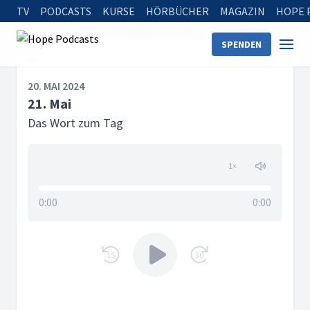
TV
PODCASTS
KURSE
HÖRBÜCHER
MAGAZIN
HOPE 
Startseite
Serien
Das Wort zum Tag
21. Mai
SPENDEN
20. MAI 2024
21. Mai
Das Wort zum Tag
1
×
0:00
0:00
15
30