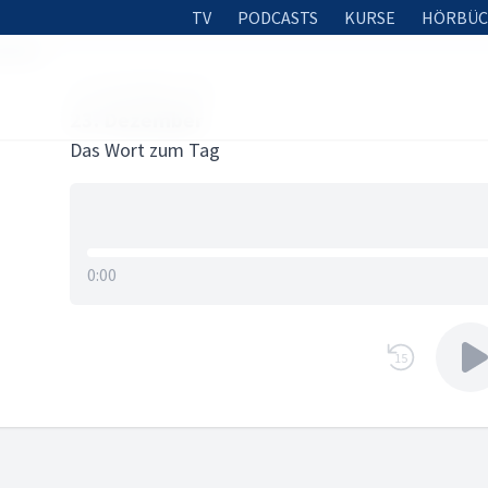
TV
PODCASTS
KURSE
HÖRBÜC
ember
22. DEZEMBER 2025
23. Dezember
Das Wort zum Tag
0:00
15