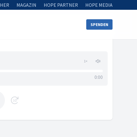
HER
MAGAZIN
HOPE PARTNER
HOPE MEDIA
SPENDEN
1
×
0:00
30