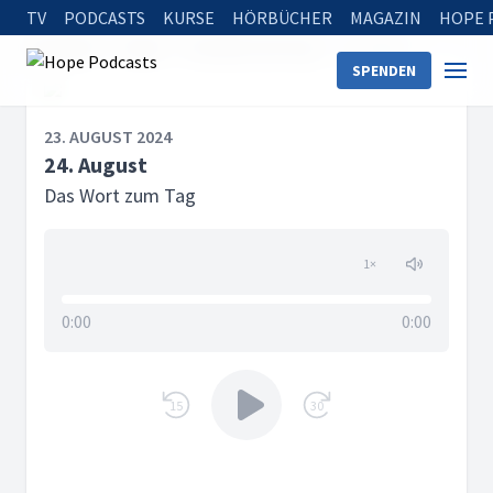
TV
PODCASTS
KURSE
HÖRBÜCHER
MAGAZIN
HOPE 
Startseite
Serien
Das Wort zum Tag
24. August
SPENDEN
23. AUGUST 2024
24. August
Das Wort zum Tag
1
×
0:00
0:00
15
30