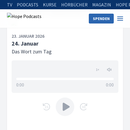
TV
PODCASTS
KURSE
HÖRBÜCHER
MAGAZIN
HOPE 
Startseite
Serien
Das Wort zum Tag
24. Januar
SPENDEN
23. JANUAR 2026
24. Januar
Das Wort zum Tag
1
×
0:00
0:00
15
30