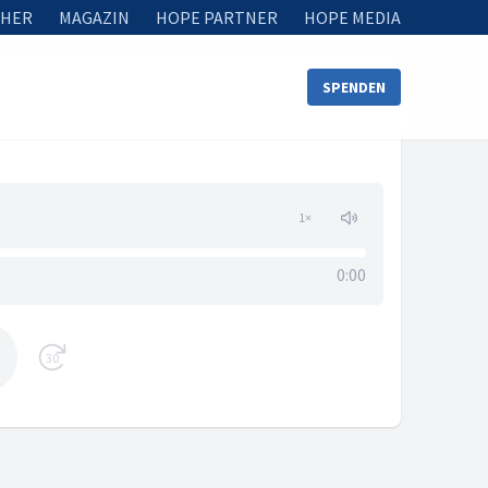
HER
MAGAZIN
HOPE PARTNER
HOPE MEDIA
SPENDEN
1
×
0:00
30