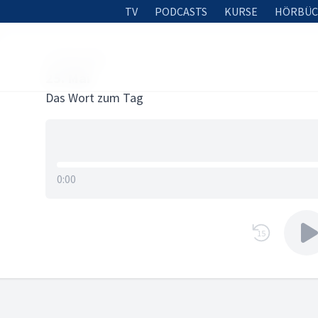
TV
PODCASTS
KURSE
HÖRBÜC
24. MAI 2026
25. Mai
Das Wort zum Tag
0:00
15