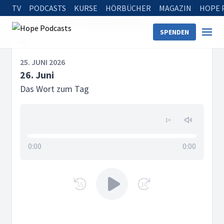
TV
PODCASTS
KURSE
HÖRBÜCHER
MAGAZIN
HOPE 
Startseite
Serien
Das Wort zum Tag
26. Juni
SPENDEN
25. JUNI 2026
26. Juni
Das Wort zum Tag
1
×
0:00
0:00
15
30