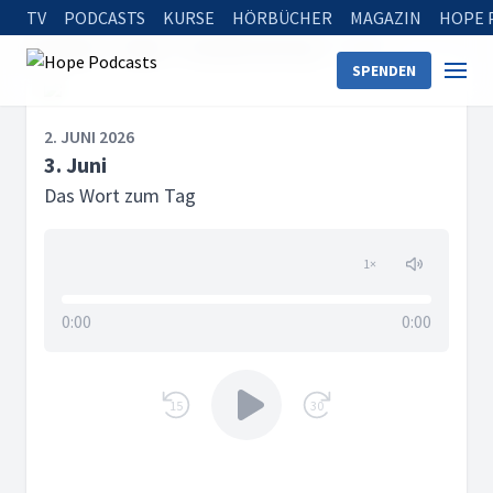
TV
PODCASTS
KURSE
HÖRBÜCHER
MAGAZIN
HOPE 
Startseite
Serien
Das Wort zum Tag
3. Juni
SPENDEN
2. JUNI 2026
3. Juni
Das Wort zum Tag
1
×
0:00
0:00
15
30