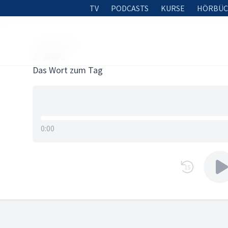
TV
PODCASTS
KURSE
HÖRBÜC
2. MÄRZ 2026
3. März
Das Wort zum Tag
0:00
15