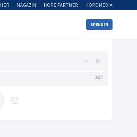
HER
MAGAZIN
HOPE PARTNER
HOPE MEDIA
SPENDEN
1
×
0:00
30