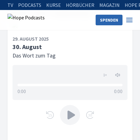
TV
PODCASTS
KURSE
HÖRBÜCHER
MAGAZIN
HOPE 
Startseite
Serien
Das Wort zum Tag
30. August
SPENDEN
29. AUGUST 2025
30. August
Das Wort zum Tag
1
×
0:00
0:00
15
30