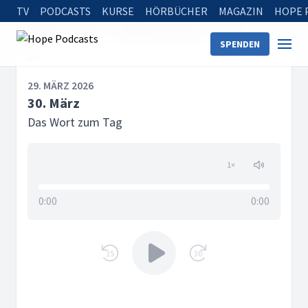
TV
PODCASTS
KURSE
HÖRBÜCHER
MAGAZIN
HOPE 
Startseite
Serien
Das Wort zum Tag
30. März
SPENDEN
29. MÄRZ 2026
30. März
Das Wort zum Tag
1
×
0:00
0:00
15
30