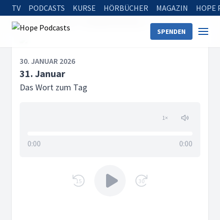
TV
PODCASTS
KURSE
HÖRBÜCHER
MAGAZIN
HOPE 
Startseite
Serien
Das Wort zum Tag
31. Januar
SPENDEN
30. JANUAR 2026
31. Januar
Das Wort zum Tag
1
×
0:00
0:00
15
30